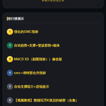
查看作者其他文章
排行榜展示
强化的SMC指标
1
自动趋势+支撑+斐波那契+箱体
2
MACD XD（副图指标））修改版
3
smc+肯特那合并指标
4
自动支撑阻力+进场提示
5
【视频教程】熊猫玩币K线后的秘密（全集）
6