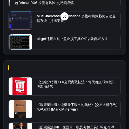
@feimao006 投资有风险 交易须谨慎
Multi-indicator Resonance 多指标共振趋势自动交
易系统（持续更新）
bitget适用自动止盈止损工具介绍以及配置方法
《短線分時圖T+0交易實戰技法：每天都抓漲停板》
股海淘金客
《股票魔法師：縱橫天下股市的奧秘》(交易大師係列)
米勒維尼 (Mark Minervini)
《股票魔法師Ⅱ：像冠軍一樣思考和交易》馬克·米勒