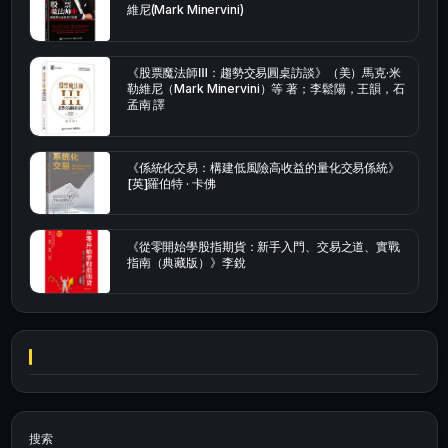
維尼(Mark Minervini)
《股票魔法師Ⅲ：趨勢交易圓桌訪談》（美）馬克·米
勒維尼（Mark Minervini）等 著；李鬆陽，王韻，石
孟南 譯
《係統化交易：構建低風險高收益的量化交易係統》
[英]羅伯特 · 卡佛
《從零開始學股指期貨：新手入門、交易之道、實戰
指南（典藏版）》李銳
搜索