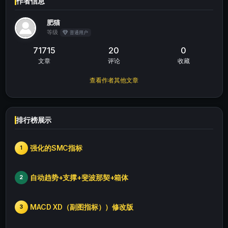
作者信息
肥猫
等级
普通用户
71715
20
0
文章
评论
收藏
查看作者其他文章
排行榜展示
强化的SMC指标
1
自动趋势+支撑+斐波那契+箱体
2
MACD XD（副图指标））修改版
3