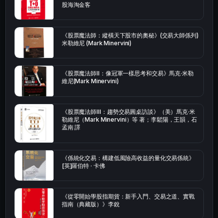
股海淘金客
《股票魔法師：縱橫天下股市的奧秘》(交易大師係列)
米勒維尼 (Mark Minervini)
《股票魔法師Ⅱ：像冠軍一樣思考和交易》馬克·米勒
維尼(Mark Minervini)
《股票魔法師Ⅲ：趨勢交易圓桌訪談》（美）馬克·米
勒維尼（Mark Minervini）等 著；李鬆陽，王韻，石
孟南 譯
《係統化交易：構建低風險高收益的量化交易係統》
[英]羅伯特 · 卡佛
《從零開始學股指期貨：新手入門、交易之道、實戰
指南（典藏版）》李銳