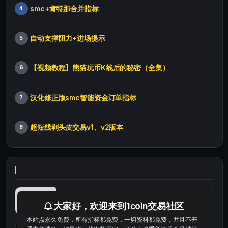
smc+肯特那合并指标
4
自动支撑阻力+进场提示
5
【视频教程】熊猫玩币K线后的秘密（全集）
6
汉化修正版smc智能资金订单指标
7
超短线剥头皮交易v1、v2版本
8
最便宜最实惠的科学上网工具
大家好，欢迎来到1coin交易社区
本站点永久免费，所有指标都免费，一切资料都免费，并且不开