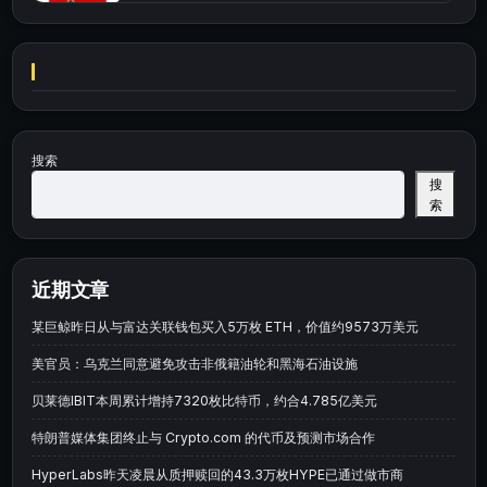
搜索
搜
索
近期文章
某巨鲸昨日从与富达关联钱包买入5万枚 ETH，价值约9573万美元
美官员：乌克兰同意避免攻击非俄籍油轮和黑海石油设施
贝莱德IBIT本周累计增持7320枚比特币，约合4.785亿美元
特朗普媒体集团终止与 Crypto.com 的代币及预测市场合作
HyperLabs昨天凌晨从质押赎回的43.3万枚HYPE已通过做市商