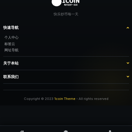
快乐炒币每一天
快速导航
个人中心
标签云
网址导航
关于本站
站点介绍
客服咨询
联系我们
推广计划
TG：@feimao2024 QQ：3261605442 微信：moto001com 新浪微博：不
改名字的肥猫
Copyright © 2023
1coin Theme
- All rights reserved