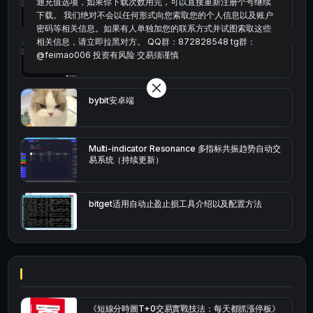
通充值选项，如果你下载次数用完，可以直接重新注册个号继续
统计涨跌幅的python代码
下载。 我们绝对不会以任何形式向您索取您的个人信息以及账户
密码等相关信息。如果有人单独加您的联系方式并试图索取这些
相关信息，请立即拉黑对方。 QQ群：872828548 tg群：
okx的短线量化的免费版本
@feimao006 投资有风险 交易须谨慎
bybit安卓端
Multi-indicator Resonance 多指标共振趋势自动交
易系统（持续更新）
bitget适用自动止盈止损工具介绍以及配置方法
《短線分時圖T+0交易實戰技法：每天都抓漲停板》