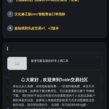
汉化修正版smc智能资金订单指标
7
超短线剥头皮交易v1、v2版本
8
最便宜最实惠的科学上网工具
统计涨跌幅的python代码
大家好，欢迎来到1coin交易社区
本站点永久免费，所有指标都免费，一切资料都免费，并且不开
通充值选项，如果你下载次数用完，可以直接重新注册个号继续
okx的短线量化的免费版本
下载。 我们绝对不会以任何形式向您索取您的个人信息以及账户
密码等相关信息。如果有人单独加您的联系方式并试图索取这些
相关信息，请立即拉黑对方。 QQ群：872828548 tg群：