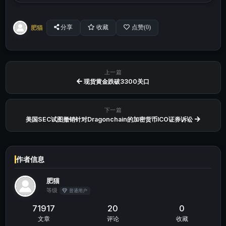
肥猫
分享
收藏
点赞(
0
)
上一篇
现货黄金跌破3300关口
下一篇
美国SEC试图撤销针对Dragonchain的加密货币ICO证券诉讼
作者信息
肥猫
等级
普通用户
71917
20
0
文章
评论
收藏