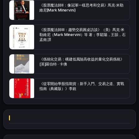
《股票魔法師Ⅱ：像冠軍一樣思考和交易》馬克·米勒
維尼(Mark Minervini)
《股票魔法師Ⅲ：趨勢交易圓桌訪談》（美）馬克·米
勒維尼（Mark Minervini）等 著；李鬆陽，王韻，石
孟南 譯
《係統化交易：構建低風險高收益的量化交易係統》
[英]羅伯特 · 卡佛
《從零開始學股指期貨：新手入門、交易之道、實戰
指南（典藏版）》李銳