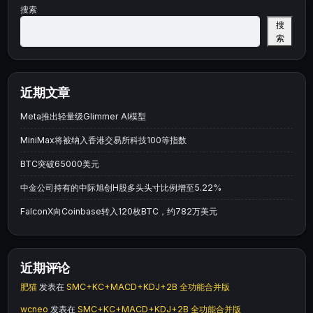
搜索
搜
索
近期文章
Meta推出轻量级Glimmer AI模型
MiniMax将被纳入香港交易所科技100等指数
BTC突破65000美元
中金公司持有的中际旭创H股多头头寸比例增至5.22%
FalconX向Coinbase转入120枚BTC，约782万美元
近期评论
肥猫
发表在
SMC+KC+MACD+KDJ+2B 全功能合并版
wcneo
发表在
SMC+KC+MACD+KDJ+2B 全功能合并版