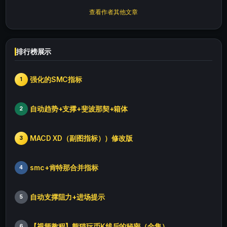
查看作者其他文章
排行榜展示
强化的SMC指标
1
自动趋势+支撑+斐波那契+箱体
2
MACD XD（副图指标））修改版
3
smc+肯特那合并指标
4
自动支撑阻力+进场提示
5
【视频教程】熊猫玩币K线后的秘密（全集）
6