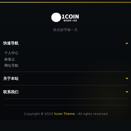
快乐炒币每一天
快速导航
个人中心
标签云
网址导航
关于本站
站点介绍
客服咨询
联系我们
推广计划
TG：@feimao2024 QQ：3261605442 微信：moto001com 新浪微博：三
倍好运_lv
Copyright © 2023
1coin Theme
- All rights reserved