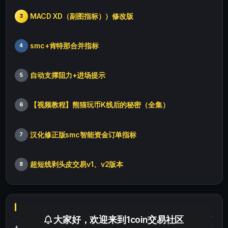
MACD XD（副图指标））修改版
3
smc+肯特那合并指标
4
自动支撑阻力+进场提示
5
【视频教程】熊猫玩币K线后的秘密（全集）
6
汉化修正版smc智能资金订单指标
7
超短线剥头皮交易v1、v2版本
8
大家好，欢迎来到1coin交易社区