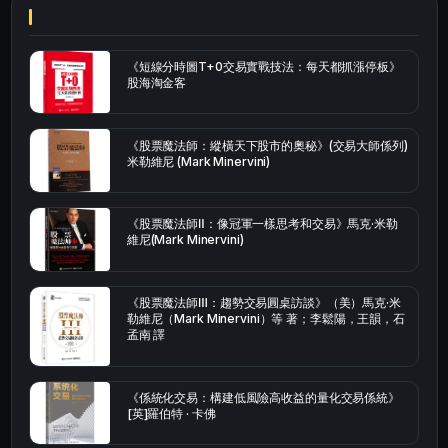
《短線分時圖T+0交易實戰技法：每天都抓漲停板》
股海淘金客
《股票魔法師：縱橫天下股市的奧秘》(交易大師係列)
米勒維尼 (Mark Minervini)
《股票魔法師Ⅱ：像冠軍一樣思考和交易》馬克·米勒
維尼(Mark Minervini)
《股票魔法師Ⅲ：趨勢交易圓桌訪談》（美）馬克·米
勒維尼（Mark Minervini）等 著；李鬆陽，王韻，石
孟南 譯
《係統化交易：構建低風險高收益的量化交易係統》
[英]羅伯特 · 卡佛