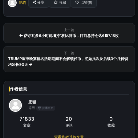
肥猫
分享
收藏
点赞(
0
)
上一篇
萨尔瓦多6小时前增持1枚比特币，目前总持仓达6157.18枚
下一篇
TRUMP重申晚宴排名活动期间不会解锁代币，初始批次及后续3个月解锁
均延长90天
作者信息
肥猫
等级
普通用户
71833
20
0
文章
评论
收藏
查看作者其他文章