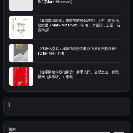
維尼(Mark Minervini)
《股票魔法師Ⅲ：趨勢交易圓桌訪談》（美）馬克·米
勒維尼（Mark Minervini）等 著；李鬆陽，王韻，石
孟南 譯
《係統化交易：構建低風險高收益的量化交易係統》
[英]羅伯特 · 卡佛
《從零開始學股指期貨：新手入門、交易之道、實戰
指南（典藏版）》李銳
搜索