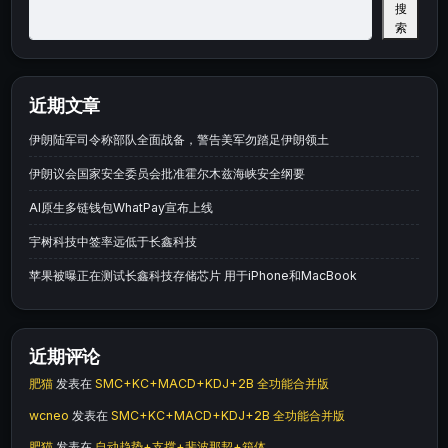
搜
索
近期文章
伊朗陆军司令称部队全面战备，警告美军勿踏足伊朗领土
伊朗议会国家安全委员会批准霍尔木兹海峡安全纲要
AI原生多链钱包WhatPay宣布上线
宇树科技中签率远低于长鑫科技
苹果被曝正在测试长鑫科技存储芯片 用于iPhone和MacBook
近期评论
肥猫
发表在
SMC+KC+MACD+KDJ+2B 全功能合并版
wcneo
发表在
SMC+KC+MACD+KDJ+2B 全功能合并版
肥猫
发表在
自动趋势+支撑+斐波那契+箱体