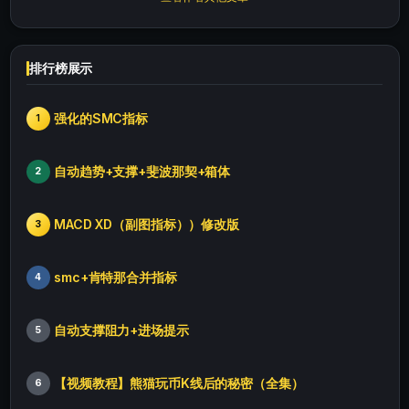
排行榜展示
强化的SMC指标
1
自动趋势+支撑+斐波那契+箱体
2
MACD XD（副图指标））修改版
3
smc+肯特那合并指标
4
自动支撑阻力+进场提示
5
【视频教程】熊猫玩币K线后的秘密（全集）
6