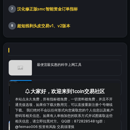
汉化修正版smc智能资金订单指标
7
超短线剥头皮交易v1、v2版本
8
最便宜最实惠的科学上网工具
统计涨跌幅的python代码
大家好，欢迎来到1coin交易社区
本站点永久免费，所有指标都免费，一切资料都免费，并且不开
通充值选项，如果你下载次数用完，可以直接重新注册个号继续
okx的短线量化的免费版本
下载。 我们绝对不会以任何形式向您索取您的个人信息以及账户
密码等相关信息。如果有人单独加您的联系方式并试图索取这些
相关信息，请立即拉黑对方。 QQ群：872828548 tg群：
bybit安卓端
@feimao006 投资有风险 交易须谨慎