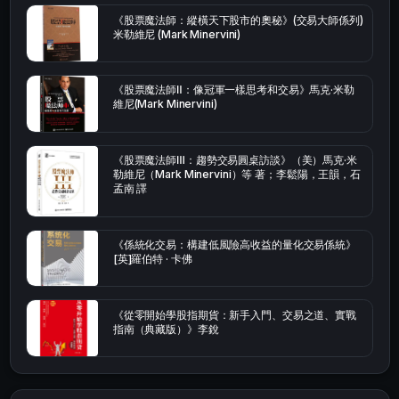
《股票魔法師：縱橫天下股市的奧秘》(交易大師係列)
米勒維尼 (Mark Minervini)
《股票魔法師Ⅱ：像冠軍一樣思考和交易》馬克·米勒
維尼(Mark Minervini)
《股票魔法師Ⅲ：趨勢交易圓桌訪談》（美）馬克·米
勒維尼（Mark Minervini）等 著；李鬆陽，王韻，石
孟南 譯
《係統化交易：構建低風險高收益的量化交易係統》
[英]羅伯特 · 卡佛
《從零開始學股指期貨：新手入門、交易之道、實戰
指南（典藏版）》李銳