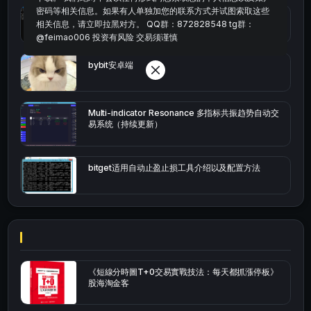
密码等相关信息。如果有人单独加您的联系方式并试图索取这些
okx的短线量化的免费版本
相关信息，请立即拉黑对方。 QQ群：872828548 tg群：
@feimao006 投资有风险 交易须谨慎
bybit安卓端
Multi-indicator Resonance 多指标共振趋势自动交
易系统（持续更新）
bitget适用自动止盈止损工具介绍以及配置方法
《短線分時圖T+0交易實戰技法：每天都抓漲停板》
股海淘金客