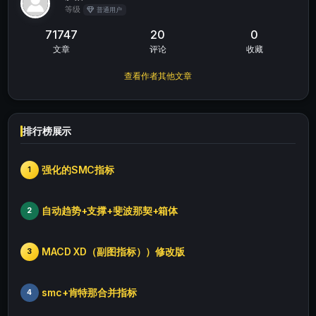
等级
普通用户
71747
20
0
文章
评论
收藏
查看作者其他文章
排行榜展示
强化的SMC指标
1
自动趋势+支撑+斐波那契+箱体
2
MACD XD（副图指标））修改版
3
smc+肯特那合并指标
4