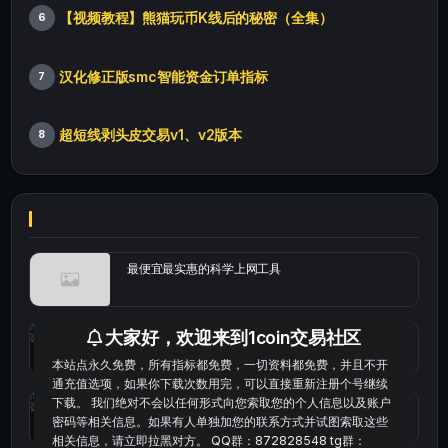
【视频教程】熊猫玩币K线后的秘密（全集）
6
汉化修正版smc智能资金订单指标
7
超短线剥头皮交易v1、v2版本
8
最便宜最实惠的科学上网工具
大家好，欢迎来到1coin交易社区
统计涨跌幅的python代码
本站点永久免费，所有指标都免费，一切资料都免费，并且不开
通充值选项，如果你下载次数用完，可以直接重新注册个号继续
下载。 我们绝对不会以任何形式向您索取您的个人信息以及账户
okx的短线量化的免费版本
密码等相关信息。如果有人单独加您的联系方式并试图索取这些
相关信息，请立即拉黑对方。 QQ群：872828548 tg群：