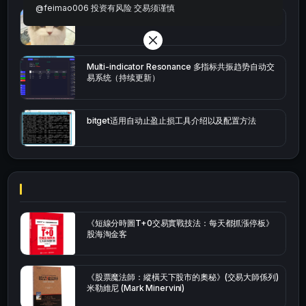
@feimao006 投资有风险 交易须谨慎
bybit安卓端
Multi-indicator Resonance 多指标共振趋势自动交
易系统（持续更新）
bitget适用自动止盈止损工具介绍以及配置方法
《短線分時圖T+0交易實戰技法：每天都抓漲停板》
股海淘金客
《股票魔法師：縱橫天下股市的奧秘》(交易大師係列)
米勒維尼 (Mark Minervini)