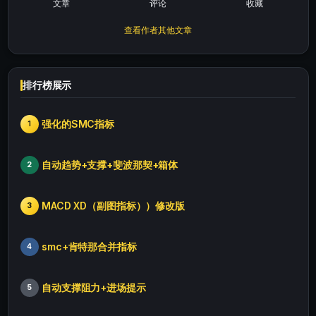
文章
评论
收藏
查看作者其他文章
排行榜展示
强化的SMC指标
1
自动趋势+支撑+斐波那契+箱体
2
MACD XD（副图指标））修改版
3
smc+肯特那合并指标
4
自动支撑阻力+进场提示
5