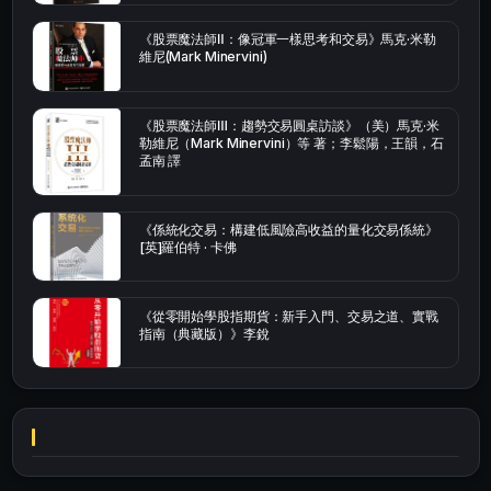
《股票魔法師Ⅱ：像冠軍一樣思考和交易》馬克·米勒
維尼(Mark Minervini)
《股票魔法師Ⅲ：趨勢交易圓桌訪談》（美）馬克·米
勒維尼（Mark Minervini）等 著；李鬆陽，王韻，石
孟南 譯
《係統化交易：構建低風險高收益的量化交易係統》
[英]羅伯特 · 卡佛
《從零開始學股指期貨：新手入門、交易之道、實戰
指南（典藏版）》李銳