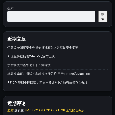
搜索
搜
索
近期文章
伊朗议会国家安全委员会批准霍尔木兹海峡安全纲要
AI原生多链钱包WhatPay宣布上线
宇树科技中签率远低于长鑫科技
苹果被曝正在测试长鑫科技存储芯片 用于iPhone和MacBook
7月CPI预期小幅回落，花旗与美银对9月加息前景存在分歧
近期评论
肥猫
发表在
SMC+KC+MACD+KDJ+2B 全功能合并版